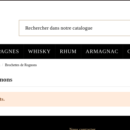
AGNES
WHISKY
RHUM
ARMAGNAC
u
Brochettes de Rognons
gnons
ts.
Nous contacter