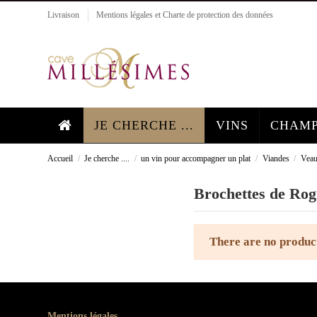
Livraison
Mentions légales et Charte de protection des données
JE CHERCHE ...
VINS
CHAMP
Accueil
Je cherche ....
un vin pour accompagner un plat
Viandes
Vea
Brochettes de Ro
There are no produc
Mentions légales