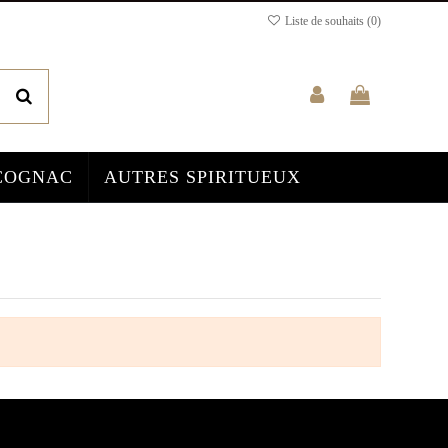
Liste de souhaits (
0
)
COGNAC
AUTRES SPIRITUEUX