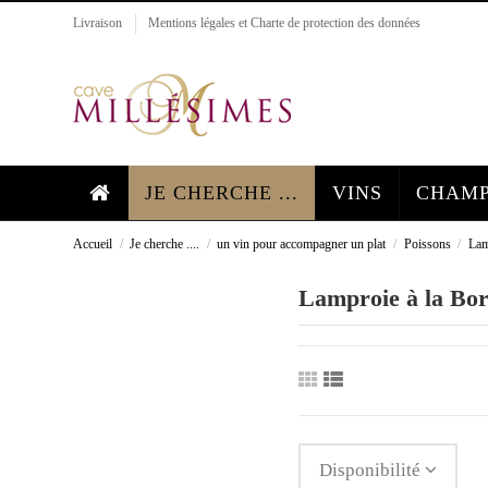
Livraison
Mentions légales et Charte de protection des données
JE CHERCHE ...
VINS
CHAMP
Accueil
Je cherche ....
un vin pour accompagner un plat
Poissons
Lam
Lamproie à la Bor
Disponibilité