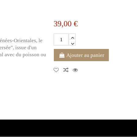
39,00 €
nées-Orientales, le
ersée", issue d'un
al avec du poisson ou
Ajouter au panier