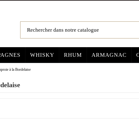
AGNES
WHISKY
RHUM
ARMAGNAC
proie à la Bordelaise
delaise