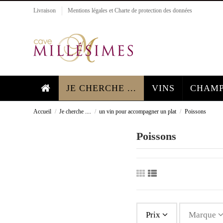
Livraison
Mentions légales et Charte de protection des données
JE CHERCHE ...
VINS
CHAMP
Accueil
Je cherche ....
un vin pour accompagner un plat
Poissons
Poissons
Prix
Marque