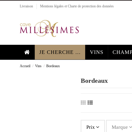
Livraison
Mentions légales et Charte de protection des données
JE CHERCHE ...
VINS
CHAMP
Accueil
Vins
Bordeaux
Bordeaux
Prix
Marque