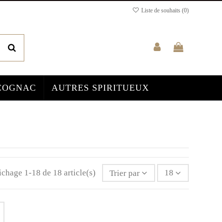
Liste de souhaits (
0
)
COGNAC
AUTRES SPIRITUEUX
ichage 1-18 de 18 article(s)
Trier par
18