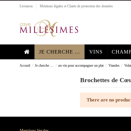
Livraison
Mentions légales et Charte de protection des données
JE CHERCHE ...
VINS
CHAMP
Accueil
Je cherche ....
un vin pour accompagner un plat
Viandes
Vola
Brochettes de Cœ
There are no produc
Mentions légales