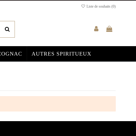
Liste de souhaits (
0
)
COGNAC
AUTRES SPIRITUEUX