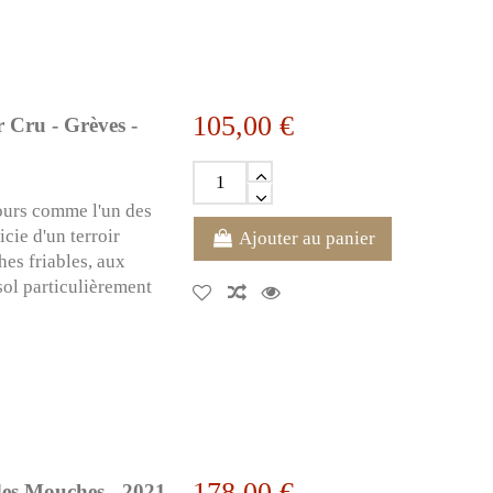
105,00 €
 Cru - Grèves -
jours comme l'un des
cie d'un terroir
Ajouter au panier
hes friables, aux
 sol particulièrement
178,00 €
des Mouches - 2021