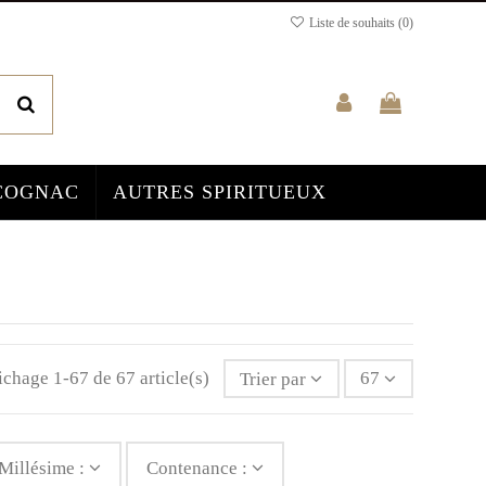
Liste de souhaits (
0
)
COGNAC
AUTRES SPIRITUEUX
ichage 1-67 de 67 article(s)
Trier par
67
Millésime :
Contenance :