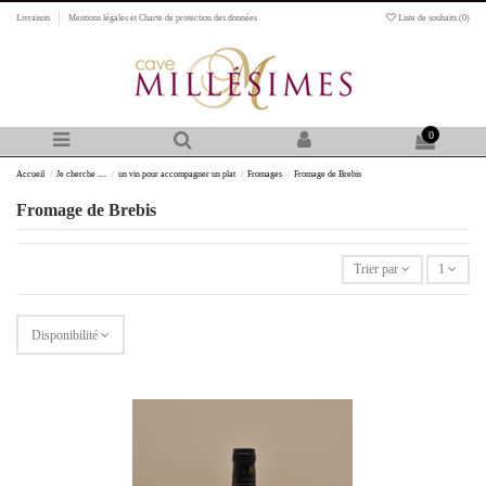
Livraison
Mentions légales et Charte de protection des données
Liste de souhaits (
0
)
0
Accueil
Je cherche ....
un vin pour accompagner un plat
Fromages
Fromage de Brebis
Fromage de Brebis
Trier par
1
Disponibilité