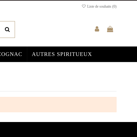
Liste de souhaits (
0
)
COGNAC
AUTRES SPIRITUEUX