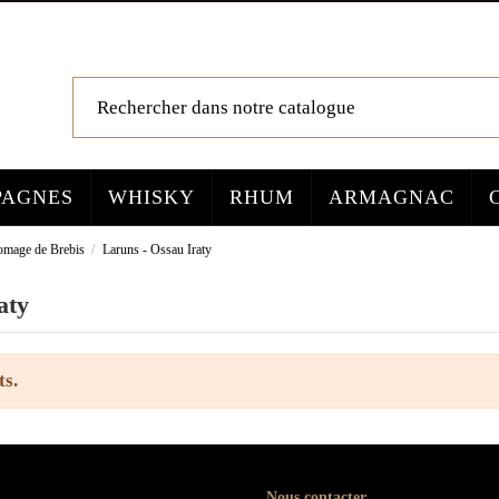
AGNES
WHISKY
RHUM
ARMAGNAC
omage de Brebis
Laruns - Ossau Iraty
aty
ts.
Nous contacter