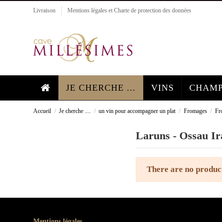
Livraison
Mentions légales et Charte de protection des données
JE CHERCHE ...
VINS
CHAMP
Accueil
Je cherche ....
un vin pour accompagner un plat
Fromages
Fr
Laruns - Ossau Ir
There are no produc
Mentions légales